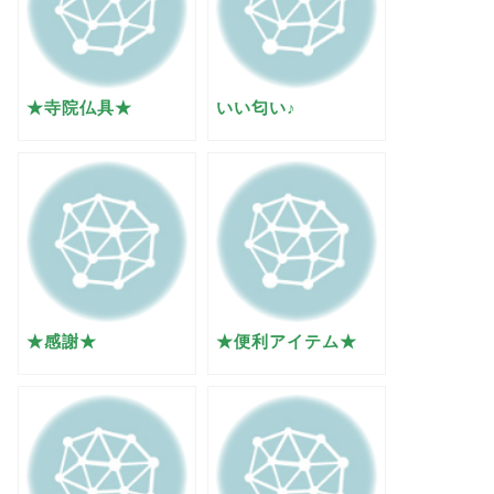
★寺院仏具★
いい匂い♪
★感謝★
★便利アイテム★