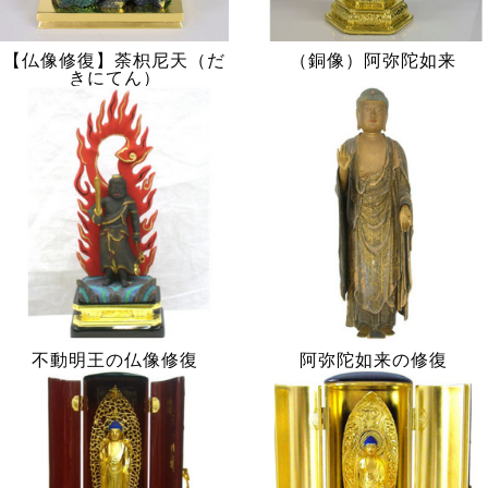
【仏像修復】荼枳尼天（だ
（銅像）阿弥陀如来
きにてん）
不動明王の仏像修復
阿弥陀如来の修復