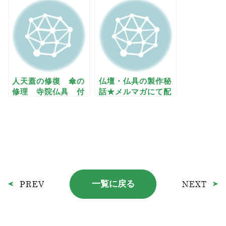
人天蓋の修復 傘の
仏壇・仏具の製作秘
修理 寺院仏具 付
話★メルマガにて配
録付きー梅
信中
一覧に戻る