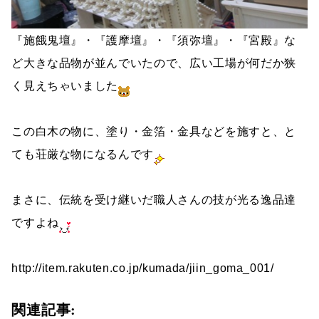
『施餓鬼壇』・『護摩壇』・『須弥壇』・『宮殿』な
ど大きな品物が並んでいたので、広い工場が何だか狭
く見えちゃいました
この白木の物に、塗り・金箔・金具などを施すと、と
ても荘厳な物になるんです
まさに、伝統を受け継いだ職人さんの技が光る逸品達
ですよね
http://item.rakuten.co.jp/kumada/jiin_goma_001/
関連記事: