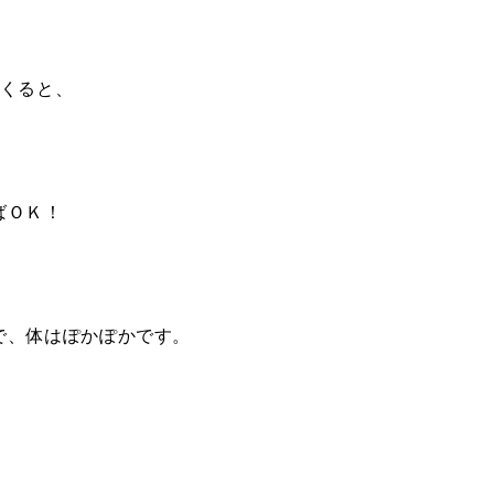
てくると、
ばＯＫ！
で、体はぽかぽかです。