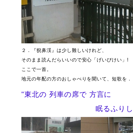
２．『猊鼻渓』は少し難しいけれど、
そのまま読んだらいいので安心「げいびけい」!
ここで一首。
地元の年配の方のおしゃべりを聞いて、短歌を．
"東北の 列車の席で 方言に
眠るふりして 耳