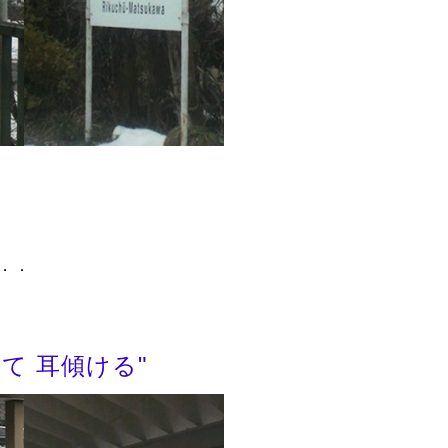
．．
傾ける"