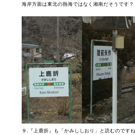
海岸方面は東北の熱海ではなく湘南だそうです？
９.『上鹿折』も「かみししおり」と読むのです