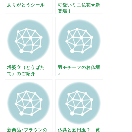
ありがとうシール
可愛いミニ仏花★新
登場！
塔婆立（とうばた
羽モチーフのお仏壇
て）のご紹介
♪
新商品♪ブラウンの
仏具と五円玉？ 黄