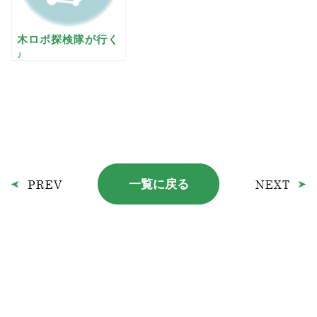
木ロボ探検隊が行く
♪
一覧に戻る