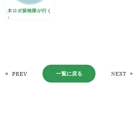
木ロボ探検隊が行く
♪
一覧に戻る