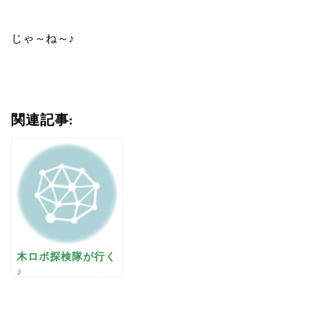
じゃ～ね～♪
関連記事:
木ロボ探検隊が行く
♪