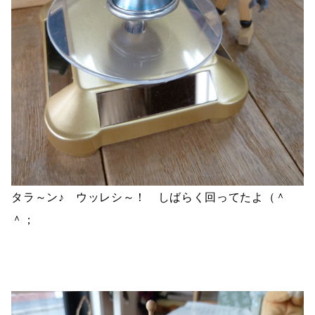
タラ～ン♪ ウッレシ～！ しばらく回ってたよ（＾
＾；