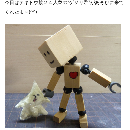
今日はテキトウ族２４人衆の“ゲジリ君”があそびに来て
くれたよ～(^^)