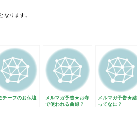
となります。
モチーフのお仏壇
メルマガ予告★お寺
メルマガ予告★結
で使われる曲録？
ってなに？