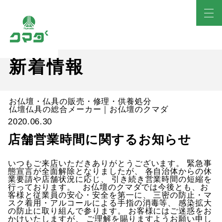
新着情報
お仏壇・仏具の販売・修理・供養処分
仏壇仏具の総合メーカー｜お仏壇のクマダ
2020.06.30
店舗営業時間に関するお知らせ
いつもご来店いただきありがとうございます。 緊急事
態宣言が全面解除となりましたが、 各自治体からの休
業要請や店舗状況に応じ、 引き続き営業時間の短縮を
行っております。 お仏壇のクマダでは今後とも、お
客様と従業員の安心・安全を第一に、 三密の防止・マ
スク着用・アルコールによる手指の消毒等、 感染拡大
の防止に取り組んで参ります。 お客様にはご迷惑をお
かけいたしますが、 ご理解を賜りますようお願い申し