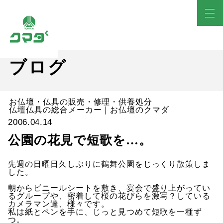
ブログ
お仏壇・仏具の販売・修理・供養処分
仏壇仏具の総合メーカー｜お仏壇のクマダ
2006.04.14
公園の花見で短歌を…。
先週の日曜日久しぶりに鶴舞公園をじっくり散策しま
した。
朝からビニールシートを敷き、宴会で盛り上がってい
るグループや、密着して桜の花びらを激写？している
カメラマン達、様々です。
私は紙とペンを手に、じっと見つめて短歌を一種ず
つ。