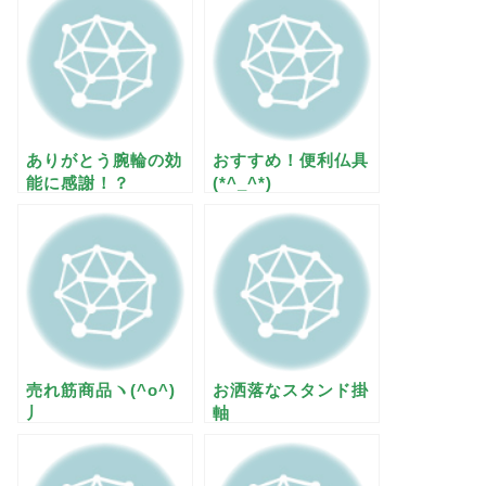
ありがとう腕輪の効
おすすめ！便利仏具
能に感謝！？
(*^_^*)
売れ筋商品ヽ(^o^)
お洒落なスタンド掛
丿
軸