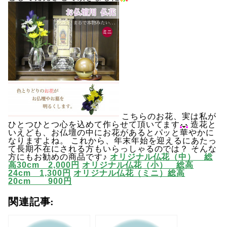
こちらのお花、実は私が
ひとつひとつ心を込めて作らせて頂いてます
造花と
いえども、お仏壇の中にお花があるとパッと華やかに
なりますよね。 これから、年末年始を迎えるにあたっ
て長期不在にされる方もいらっしゃるのでは？ そんな
方にもお勧めの商品です♪
オリジナル仏花（中） 総
高30cm 2,000円
オリジナル仏花（小） 総高
24cm 1,300円
オリジナル仏花（ミニ）総高
20cm 900円
関連記事: