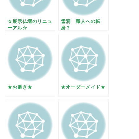
☆展示仏壇のリニュ
雪洞 職人への転
ーアル☆
身？
★お磨き★
★オーダーメイド★