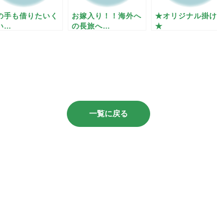
の手も借りたいく
お嫁入り！！海外へ
★オリジナル掛け
い…
の長旅へ…
★
一覧に戻る