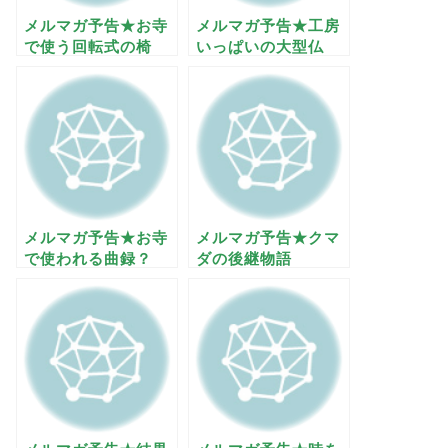
メルマガ予告★お寺
メルマガ予告★工房
で使う回転式の椅
いっぱいの大型仏
子？
具？
メルマガ予告★お寺
メルマガ予告★クマ
で使われる曲録？
ダの後継物語