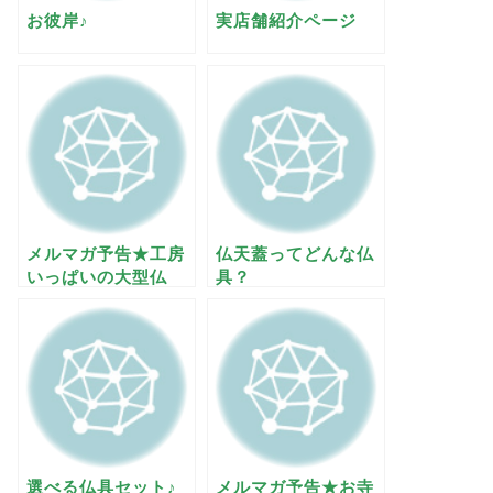
お彼岸♪
実店舗紹介ページ
メルマガ予告★工房
仏天蓋ってどんな仏
いっぱいの大型仏
具？
具？
選べる仏具セット♪
メルマガ予告★お寺